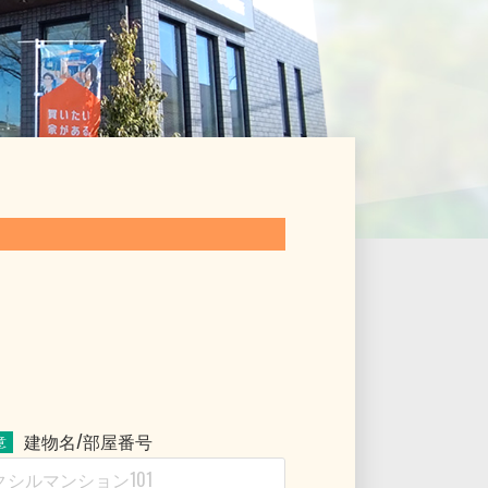
現況
専有面積
向き
建物名/部屋番号
<< 戻る