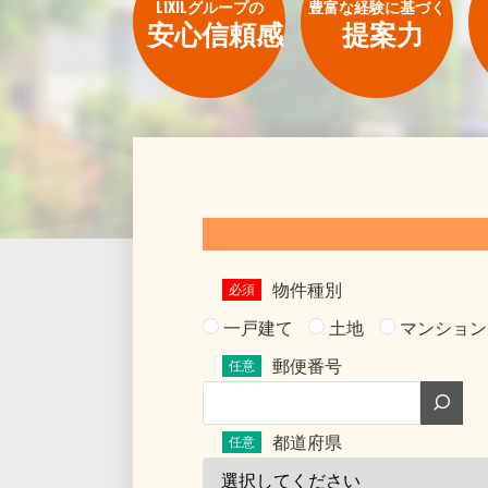
LIXILグループの
豊富な経験に基づく
安心信頼感
提案力
物件種別
一戸建て
土地
マンション
郵便番号
都道府県