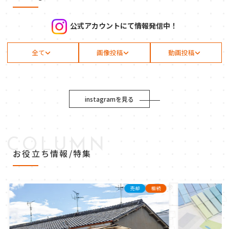
公式アカウントにて情報発信中！
全て
画像投稿
動画投稿
instagramを見る
COLUMN
お役立ち情報/特集
売却
相続