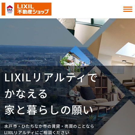
借りたい
買いたい
貸したい
売りたい
LIXILリアルティで
お知らせ
お役立ち情報
よくある質問
MITOシル
かなえる
店舗案内
事業内容
入居者様へ
会社情報
家と暮らしの願い
採用情報
水戸市・ひたちなか市の賃貸・売買のことなら
お近くの店舗を探す
LIXILリアルティにご相談ください