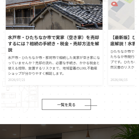
水戸市・ひたちなか市で実家（空き家）を売却
【最新版】ひ
するには？相続の手続き・税金・売却方法を解
底解説！水害
説
ひたちなか市で憧
たちなか市発行の
水戸市・ひたちなか市・那珂市で相続した実家が空き家にな
プです。ひたちな
っていませんか？売却の流れ、必要な手続き、かかる税金と
然災害のリスクを
使える控除、放置するリスクまで、地域密着のLIXIL不動産
心に直接つながる
ショップが分かりやすく解説します。
動産の契約時には
2026/07/21
2026/06/15
が義務付けられま
自身でもひたちな
ことが大切です。
役割や、ハザード
伝えします。災害
一覧を見る
マイホームの資産