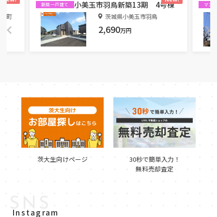
小美玉市羽鳥新築13期 4号棟
新築一戸建て
マン
共栄町
茨城県小美玉市羽鳥
2,690
万円
茨大生向けページ
30秒で簡単入力！
無料売却査定
SNS
Instagram