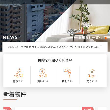
2026.5.7
当社が利用する外部システム（いえらぶ社）への不正アクセスによる個人情報流出の可能性について
お問い合わせ
2026.7.29
令和8年熊本地震により被害に遭われた皆さまへ
お気に入り物件
2026.7.21
第32回ひたちなか祭り開催に伴う「勝田営業所」臨時休業のお知らせ
2026.7.17
夏季休暇のお知らせ
お知らせ一覧へ
NEWS
2026.5.7
当社が利用する外部システム（いえらぶ社）への不正アクセスによる個人情報流出の可能性について
2026.7.29
令和8年熊本地震により被害に遭われた皆さまへ
目的をお選びください
2026.7.21
第32回ひたちなか祭り開催に伴う「勝田営業所」臨時休業のお知らせ
2026.7.17
夏季休暇のお知らせ
借りたい
買いたい
貸したい
売りたい
2026.5.7
当社が利用する外部システム（いえらぶ社）への不正アクセスによる個人情報流出の可能性について
新着物件
New!
New!