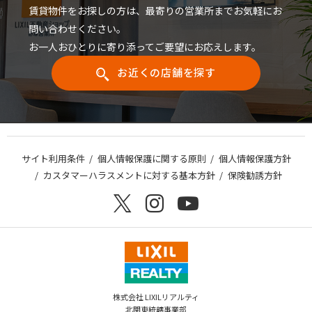
法」といいます。）第2条第2項）が含まれるもの。
賃貸物件をお探しの方は、最寄りの営業所までお気軽にお
(2) 個人データとは、個人情報データベース等（個人情報保護法第16条第1
問い合わせください。
項）を構成する個人情報をいいます。
お一人おひとりに寄り添ってご要望にお応えします。
お近くの店舗を探す
2.
個人情報の取得、利用目的
(1) 当社は、お客様ご本人の個人情報について、次の利用目的の達成に必要
な範囲内で、適法かつ適正な手段により取得し、利用いたします。
サイト利用条件
個人情報保護に関する原則
個人情報保護方針
➀ 当社の取り扱う商品やサービスに関連し、お客様にとって魅力的で、価
カスタマーハラスメントに対する基本方針
保険勧誘方針
値のあるサービスを提供するため。
②お客様から請求された当社商品に関連する資料、カタログ等をお届けす
るため。
③お客様に対してダイレクトメール、電子メール等による情報(メールマガ
ジンなど)を提供するため。
④各種キャンペーンのお知らせや当選したプレゼントをお届けするため。
⑤当社もしくは当社商品・サービスに関連してお客様から寄せられたご意
見、ご要望にお応えするため。
⑥当社商品・サービスのアフターサービス、メンテナンス等、その他お客
株式会社 LIXILリアルティ
様と接触する必要が生じたとき。
北関東統轄事業部