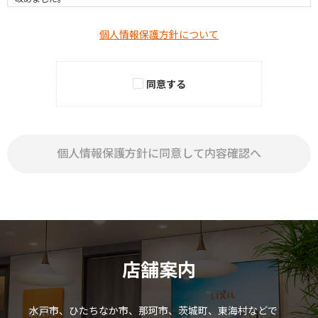
（個人情報の保護に関する基本方針）
個人情報保護方針について
株式会社LIXILリアルティ（以下、「当社」といいます。）は、お客様の個
人情報の適切な取扱いおよび保護が、当社にとって社会的責務であると考
えております。当社は、当社が取得する個人情報（当社のウェブサイトをご
同意する
利用いただきましたお客様からご提供いただきました個人情報を含みま
す。）を、この個人情報の保護に関する基本方針（以下、「本方針」とい
います。）に基づき、適切に取り扱い、保護に努めます。
個人情報保護方針に同意して内容確認へ
1.
個人情報・個人データの定義
(1) 個人情報とは、生存する個人に関する情報であって、以下のいずれかに
該当するものをいいます。
①当該情報に含まれる氏名、住所、生年月日、性別、職業、電話番号、電
子メールアドレス等により特定の個人を識別することができるもの。
店舗案内
②その情報のみでは特定の個人を識別できないが、他の情報と容易に照合
することができ、この照合により特定の個人を識別できることとなる情
報。
水戸市、ひたちなか市、那珂市、茨城町、東海村などで
③個人識別符号（個人情報の保護に関する法律（以下、「個人情報保護