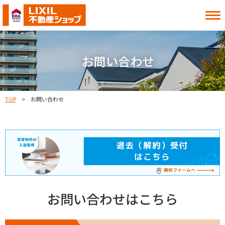
借りたい
買いたい
お問い合わせ
貸したい
売りたい
TOP
お問い合わせ
お知らせ
お役立ち情報
よくある質問
MITOシル
店舗案内
事業内容
入居者様へ
会社情報
採用情報
お問い合わせはこちら
お近くの店舗を探す