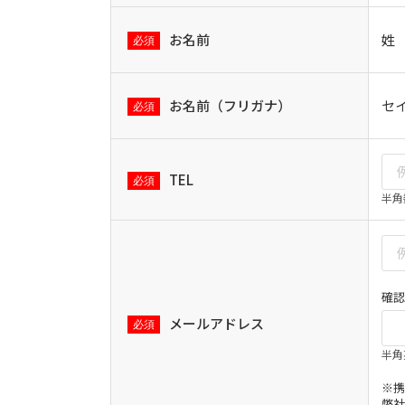
お名前
姓
お名前（フリガナ）
セ
TEL
半角
確認
メールアドレス
半角
※携
弊社