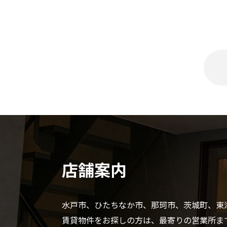
(1) 個人情報とは、生存する個人に関する情報
①当該情報に含まれる氏名、住所、生年月日、
②その情報のみでは特定の個人を識別できない
③個人識別符号（個人情報の保護に関する法律（
(2) 個人データとは、個人情報データベース等
2.
個人情報の取得、利用目的
店舗案内
(1) 当社は、お客様ご本人の個人情報につい
➀ 当社の取り扱う商品やサービスに関連し、お
水戸市、ひたちなか市、那珂市、茨城町、東
②お客様から請求された当社商品に関連する資
③お客様に対してダイレクトメール、電子メール
賃貸物件をお探しの方は、最寄りの営業所ま