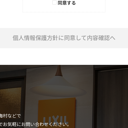
同意する
であって、以下のいずれかに該当するものをいいます。
性別、職業、電話番号、電子メールアドレス等により特定の個人を識別
が、他の情報と容易に照合することができ、この照合により特定の個人
個人情報保護方針に同意して内容確認へ
以下、「個人情報保護法」といいます。）第2条第2項）が含まれるも
（個人情報保護法第16条第1項）を構成する個人情報をいいます。
て、次の利用目的の達成に必要な範囲内で、適法かつ適正な手段により取得
客様にとって魅力的で、価値のあるサービスを提供するため。
海村などで
料、カタログ等をお届けするため。
等による情報(メールマガジンなど)を提供するため。
でお気軽にお問い合わせください。