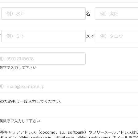
名
イ
メイ
数字で入力して下さい
のためもう一度入力してください。
英数字で入力して下さい
帯キャリアアドレス（docomo、au、softbank）やフリーメールアド
ドメイン（@lixil-realty.co.jp、@lixil.com、@lixil-realty.c