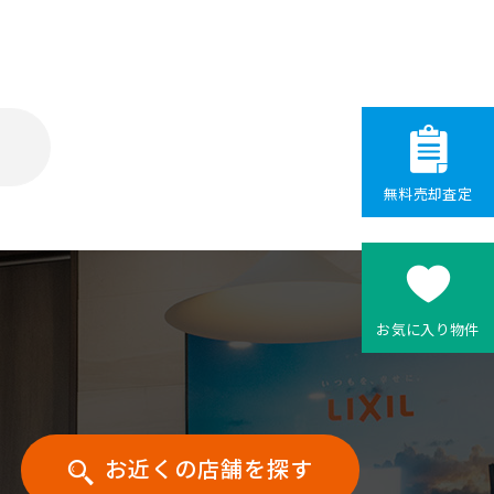
することができるもの。
を識別できることとなる情報。
の。
無料売却査定
お気に入り物件
し、利用いたします。
お近くの店舗を探す