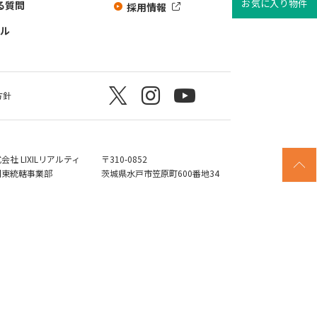
お気に入り物件
る質問
採用情報
シル
方針
会社 LIXILリアルティ
〒310-0852
関東統轄事業部
茨城県水戸市笠原町600番地34
株式会社 LIXILリアルティは
LIXILのグループ会社です。