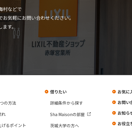
海村などで
でお気軽にお問い合わせください。
します。
借りたい
お気に
お問い
3つの方法
詳細条件から探す
お知ら
流れ
Sha Maisonの部屋
お役立
上げるポイント
茨城大学の方へ