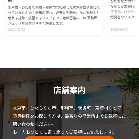
ひたちなか市で憧
たちなか市発行の
水戸市・ひたちなか市・那珂市で相続した実家が空き家にな
プです。ひたちな
っていませんか？売却の流れ、必要な手続き、かかる税金と
然災害のリスクを
使える控除、放置するリスクまで、地域密着のLIXIL不動産
心に直接つながる
ショップが分かりやすく解説します。
動産の契約時には
2026/07/21
2026/06/15
が義務付けられま
自身でもひたちな
ことが大切です。
役割や、ハザード
伝えします。災害
マイホームの資産
店舗案内
水戸市、ひたちなか市、那珂市、茨城町、東海村などで
賃貸物件をお探しの方は、最寄りの営業所までお気軽にお
問い合わせください。
お一人おひとりに寄り添ってご要望にお応えします。