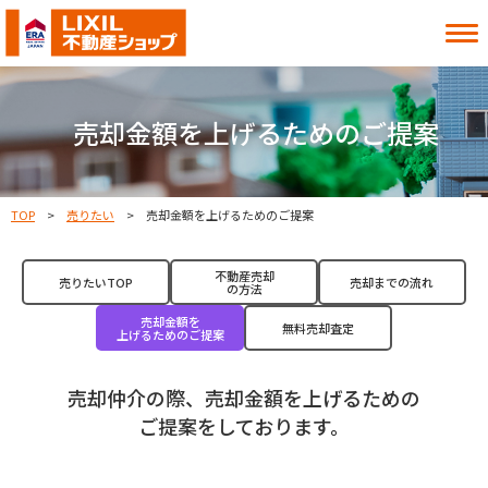
借りたい
買いたい
売却金額を上げるためのご提案
貸したい
売りたい
TOP
売りたい
売却金額を上げるためのご提案
お知らせ
お役立ち情報
不動産売却
売りたいTOP
売却までの流れ
の方法
よくある質問
MITOシル
売却金額を
無料売却査定
上げるためのご提案
店舗案内
事業内容
入居者様へ
会社情報
売却仲介の際、売却金額を上げるための
採用情報
ご提案をしております。
お近くの店舗を探す