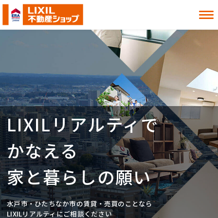
借りたい
買いたい
貸したい
売りたい
LIXILリアルティで
お知らせ
お役立ち情報
よくある質問
MITOシル
かなえる
店舗案内
事業内容
入居者様へ
会社情報
家と暮らしの願い
採用情報
水戸市・ひたちなか市の賃貸・売買のことなら
お近くの店舗を探す
LIXILリアルティにご相談ください