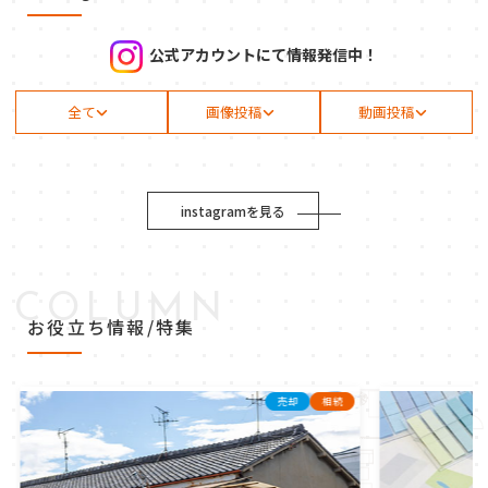
公式アカウントにて情報発信中！
全て
画像投稿
動画投稿
instagramを見る
COLUMN
お役立ち情報/特集
売却
相続