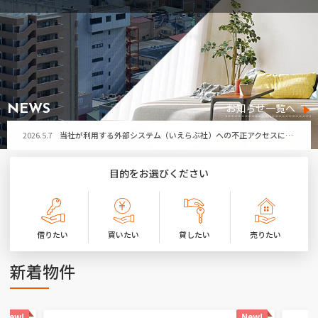
2026.5.7
当社が利用する外部システム（いえらぶ社）への不正アクセスによる個人情報流出の可能性について
お問い合わせ
2026.7.29
令和8年熊本地震により被害に遭われた皆さまへ
お気に入り物件
2026.7.21
第32回ひたちなか祭り開催に伴う「勝田営業所」臨時休業のお知らせ
2026.7.17
夏季休暇のお知らせ
お知らせ一覧へ
NEWS
2026.5.7
当社が利用する外部システム（いえらぶ社）への不正アクセスによる個人情報流出の可能性について
2026.7.29
令和8年熊本地震により被害に遭われた皆さまへ
目的をお選びください
2026.7.21
第32回ひたちなか祭り開催に伴う「勝田営業所」臨時休業のお知らせ
2026.7.17
夏季休暇のお知らせ
借りたい
買いたい
貸したい
売りたい
2026.5.7
当社が利用する外部システム（いえらぶ社）への不正アクセスによる個人情報流出の可能性について
新着物件
New!
New!