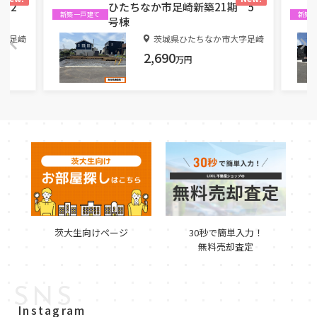
 2
ひたちなか市足崎新築21期 5
新築一戸建て
新築
号棟
大字足崎
茨城県ひたちなか市大字足崎
2,690
万円
茨大生向けページ
30秒で簡単入力！
無料売却査定
SNS
Instagram