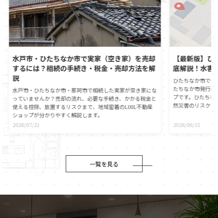
水戸市・ひたちなか市で実家（空き家）を売却
【最新版】ひ
するには？相続の手続き・税金・売却方法を解
底解説！水害
説
ひたちなか市で憧
たちなか市発行の
水戸市・ひたちなか市・那珂市で相続した実家が空き家にな
プです。ひたちな
っていませんか？売却の流れ、必要な手続き、かかる税金と
然災害のリスクを
使える控除、放置するリスクまで、地域密着のLIXIL不動産
心に直接つながる
ショップが分かりやすく解説します。
動産の契約時には
2026/07/21
2026/06/15
が義務付けられま
自身でもひたちな
ことが大切です。
役割や、ハザード
伝えします。災害
一覧を見る
マイホームの資産