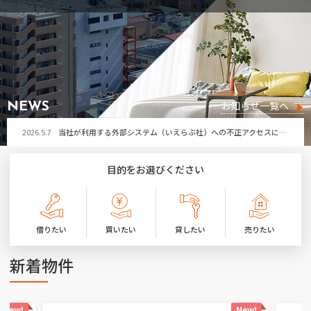
2026.5.7
当社が利用する外部システム（いえらぶ社）への不正アクセスによる個人情報流出の可能性について
お問い合わせ
2026.7.29
令和8年熊本地震により被害に遭われた皆さまへ
お気に入り物件
2026.7.21
第32回ひたちなか祭り開催に伴う「勝田営業所」臨時休業のお知らせ
2026.7.17
夏季休暇のお知らせ
お知らせ一覧へ
NEWS
2026.5.7
当社が利用する外部システム（いえらぶ社）への不正アクセスによる個人情報流出の可能性について
2026.7.29
令和8年熊本地震により被害に遭われた皆さまへ
目的をお選びください
2026.7.21
第32回ひたちなか祭り開催に伴う「勝田営業所」臨時休業のお知らせ
2026.7.17
夏季休暇のお知らせ
借りたい
買いたい
貸したい
売りたい
2026.5.7
当社が利用する外部システム（いえらぶ社）への不正アクセスによる個人情報流出の可能性について
新着物件
New!
New!