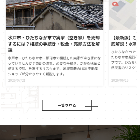
水戸市・ひたちなか市で実家（空き家）を売却
【最新版】ひ
するには？相続の手続き・税金・売却方法を解
底解説！水害
説
ひたちなか市で憧
たちなか市発行の
水戸市・ひたちなか市・那珂市で相続した実家が空き家にな
プです。ひたちな
っていませんか？売却の流れ、必要な手続き、かかる税金と
然災害のリスクを
使える控除、放置するリスクまで、地域密着のLIXIL不動産
心に直接つながる
ショップが分かりやすく解説します。
動産の契約時には
2026/07/21
2026/06/15
が義務付けられま
自身でもひたちな
ことが大切です。
役割や、ハザード
伝えします。災害
一覧を見る
マイホームの資産