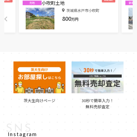
小吹町土地
売地
新築
丁目
茨城県水戸市小吹町
800
万円
茨大生向けページ
30秒で簡単入力！
無料売却査定
SNS
Instagram