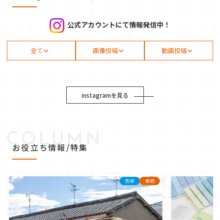
公式アカウントにて情報発信中！
全て
画像投稿
動画投稿
instagramを見る
COLUMN
お役立ち情報/特集
売却
相続