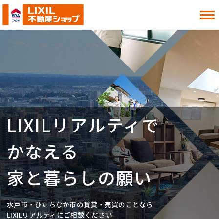
借りたい
買いたい
貸したい
売りたい
LIXILリアルティで
お知らせ
お役立ち情報
よくある質問
MITOシル
かなえる
店舗案内
事業内容
入居者様へ
会社情報
家と暮らしの願い
採用情報
水戸市・ひたちなか市の賃貸・売買のことなら
お近くの店舗を探す
LIXILリアルティにご相談ください