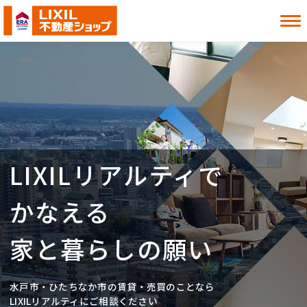
借りたい
買いたい
貸したい
売りたい
LIXILリアルティで
お知らせ
お役立ち情報
よくある質問
MITOシル
かなえる
店舗案内
事業内容
入居者様へ
会社情報
家と暮らしの願い
採用情報
水戸市・ひたちなか市の賃貸・売買のことなら
お近くの店舗を探す
LIXILリアルティにご相談ください
2026.5.7
当社が利用する外部システム（いえらぶ社）への不正アクセスによる個人情報流出の可能性について