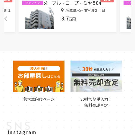
メープル・コープ・ミヤ 504
マンション
マン
海門町１
茨城県水戸市宮町２丁目
3.7
万円
茨大生向けページ
30秒で簡単入力！
無料売却査定
SNS
Instagram