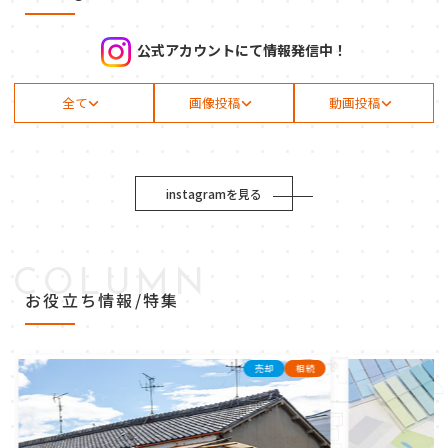
公式アカウントにて情報発信中！
全て
画像投稿
動画投稿
instagramを見る
COLUMN
お役立ち情報/特集
売却
相続