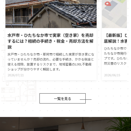
水戸市・ひたちなか市で実家（空き家）を売却
【最新版】ひ
するには？相続の手続き・税金・売却方法を解
底解説！水害
説
ひたちなか市で憧
たちなか市発行の
水戸市・ひたちなか市・那珂市で相続した実家が空き家にな
プです。ひたちな
っていませんか？売却の流れ、必要な手続き、かかる税金と
然災害のリスクを
使える控除、放置するリスクまで、地域密着のLIXIL不動産
心に直接つながる
ショップが分かりやすく解説します。
動産の契約時には
2026/07/21
2026/06/15
が義務付けられま
自身でもひたちな
ことが大切です。
役割や、ハザード
伝えします。災害
一覧を見る
マイホームの資産