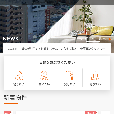
お問い合わせ
2026.7.29
令和8年熊本地震により被害に遭われた皆さまへ
2026.7.21
第32回ひたちなか祭り開催に伴う「勝田営業所」臨時休業のお知らせ
お気に入り物件
2026.7.17
夏季休暇のお知らせ
お知らせ一覧へ
NEWS
2026.5.7
当社が利用する外部システム（いえらぶ社）への不正アクセスによる個人情報流出の可能性について
2026.7.29
令和8年熊本地震により被害に遭われた皆さまへ
目的をお選びください
2026.7.21
第32回ひたちなか祭り開催に伴う「勝田営業所」臨時休業のお知らせ
2026.7.17
夏季休暇のお知らせ
2026.5.7
当社が利用する外部システム（いえらぶ社）への不正アクセスによる個人情報流出の可能性について
借りたい
買いたい
貸したい
売りたい
新着物件
New!
New!