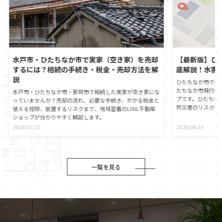
水戸市・ひたちなか市で実家（空き家）を売却
【最新版】ひ
するには？相続の手続き・税金・売却方法を解
底解説！水害
説
ひたちなか市で憧
たちなか市発行の
水戸市・ひたちなか市・那珂市で相続した実家が空き家にな
プです。ひたちな
っていませんか？売却の流れ、必要な手続き、かかる税金と
然災害のリスクを
使える控除、放置するリスクまで、地域密着のLIXIL不動産
心に直接つながる
ショップが分かりやすく解説します。
動産の契約時には
2026/07/21
2026/06/15
が義務付けられま
自身でもひたちな
ことが大切です。
役割や、ハザード
伝えします。災害
一覧を見る
マイホームの資産