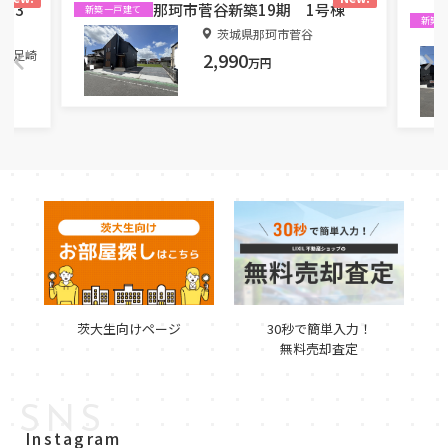
 3
那珂市菅谷新築19期 1号棟
新築一戸建て
新築
茨城県那珂市菅谷
大字足崎
2,990
万円
茨大生向けページ
30秒で簡単入力！
無料売却査定
SNS
Instagram