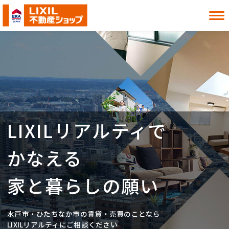
借りたい
買いたい
貸したい
売りたい
LIXILリアルティで
お知らせ
お役立ち情報
よくある質問
MITOシル
かなえる
店舗案内
事業内容
入居者様へ
会社情報
家と暮らしの願い
採用情報
水戸市・ひたちなか市の賃貸・売買のことなら
お近くの店舗を探す
LIXILリアルティにご相談ください