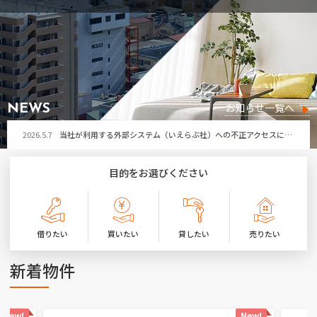
2026.5.7
当社が利用する外部システム（いえらぶ社）への不正アクセスによる個人情報流出の可能性について
お問い合わせ
2026.7.29
令和8年熊本地震により被害に遭われた皆さまへ
お気に入り物件
2026.7.21
第32回ひたちなか祭り開催に伴う「勝田営業所」臨時休業のお知らせ
2026.7.17
夏季休暇のお知らせ
お知らせ一覧へ
NEWS
2026.5.7
当社が利用する外部システム（いえらぶ社）への不正アクセスによる個人情報流出の可能性について
2026.7.29
令和8年熊本地震により被害に遭われた皆さまへ
目的をお選びください
2026.7.21
第32回ひたちなか祭り開催に伴う「勝田営業所」臨時休業のお知らせ
2026.7.17
夏季休暇のお知らせ
借りたい
買いたい
貸したい
売りたい
2026.5.7
当社が利用する外部システム（いえらぶ社）への不正アクセスによる個人情報流出の可能性について
新着物件
New!
New!