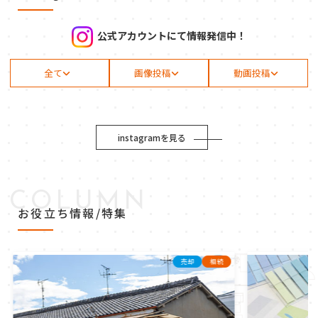
公式アカウントにて情報発信中！
全て
画像投稿
動画投稿
instagramを見る
COLUMN
お役立ち情報/特集
売却
相続