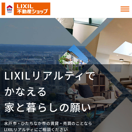
借りたい
買いたい
貸したい
売りたい
LIXILリアルティで
お知らせ
お役立ち情報
よくある質問
MITOシル
かなえる
店舗案内
事業内容
入居者様へ
会社情報
家と暮らしの願い
採用情報
水戸市・ひたちなか市の賃貸・売買のことなら
お近くの店舗を探す
LIXILリアルティにご相談ください