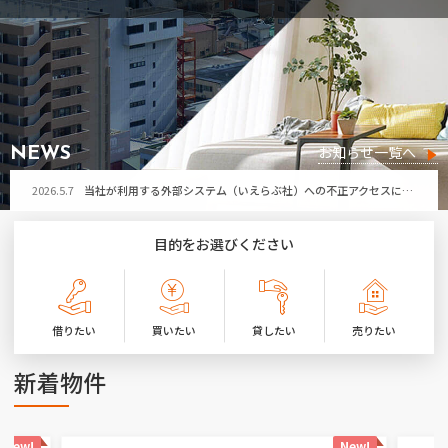
2026.5.7
当社が利用する外部システム（いえらぶ社）への不正アクセスによる個人情報流出の可能性について
お問い合わせ
2026.7.29
令和8年熊本地震により被害に遭われた皆さまへ
お気に入り物件
2026.7.21
第32回ひたちなか祭り開催に伴う「勝田営業所」臨時休業のお知らせ
2026.7.17
夏季休暇のお知らせ
お知らせ一覧へ
NEWS
2026.5.7
当社が利用する外部システム（いえらぶ社）への不正アクセスによる個人情報流出の可能性について
2026.7.29
令和8年熊本地震により被害に遭われた皆さまへ
目的をお選びください
2026.7.21
第32回ひたちなか祭り開催に伴う「勝田営業所」臨時休業のお知らせ
2026.7.17
夏季休暇のお知らせ
借りたい
買いたい
貸したい
売りたい
2026.5.7
当社が利用する外部システム（いえらぶ社）への不正アクセスによる個人情報流出の可能性について
新着物件
New!
New!