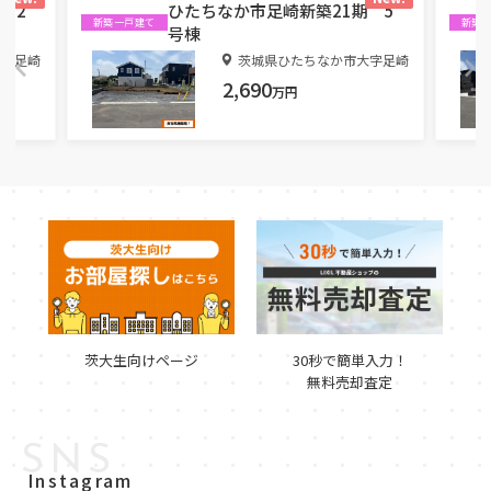
 2
ひたちなか市足崎新築21期 5
新築一戸建て
新築
号棟
大字足崎
茨城県ひたちなか市大字足崎
2,690
万円
茨大生向けページ
30秒で簡単入力！
無料売却査定
SNS
Instagram