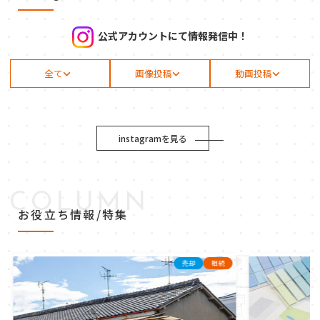
公式アカウントにて情報発信中！
全て
画像投稿
動画投稿
instagramを見る
COLUMN
お役立ち情報/特集
売却
相続