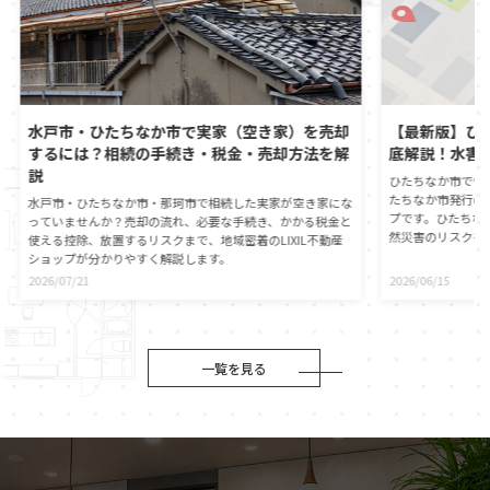
水戸市・ひたちなか市で実家（空き家）を売却
【最新版】ひ
するには？相続の手続き・税金・売却方法を解
底解説！水害
説
ひたちなか市で憧
たちなか市発行の
水戸市・ひたちなか市・那珂市で相続した実家が空き家にな
プです。ひたちな
っていませんか？売却の流れ、必要な手続き、かかる税金と
然災害のリスクを
使える控除、放置するリスクまで、地域密着のLIXIL不動産
心に直接つながる
ショップが分かりやすく解説します。
動産の契約時には
2026/07/21
2026/06/15
が義務付けられま
自身でもひたちな
ことが大切です。
役割や、ハザード
伝えします。災害
一覧を見る
マイホームの資産