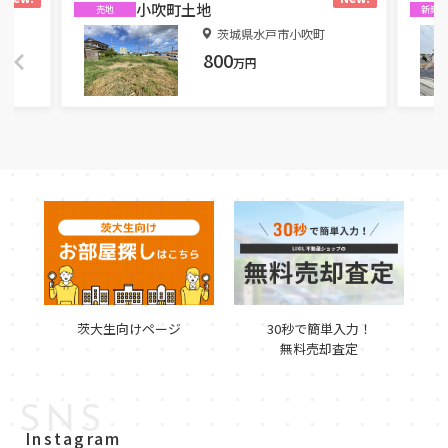
小吹町土地
売地
新築
丁目
茨城県水戸市小吹町
800
万円
茨大生向けページ
30秒で簡単入力！
無料売却査定
SNS
Instagram