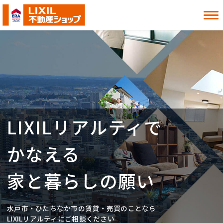
借りたい
買いたい
貸したい
売りたい
LIXILリアルティで
お知らせ
お役立ち情報
よくある質問
MITOシル
かなえる
店舗案内
事業内容
入居者様へ
会社情報
家と暮らしの願い
採用情報
水戸市・ひたちなか市の賃貸・売買のことなら
お近くの店舗を探す
LIXILリアルティにご相談ください