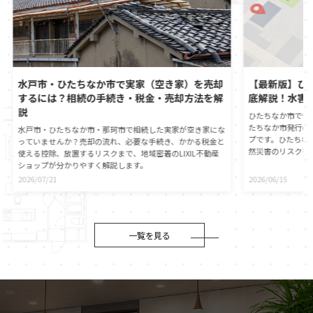
水戸市・ひたちなか市で実家（空き家）を売却
【最新版】ひ
するには？相続の手続き・税金・売却方法を解
底解説！水害
説
ひたちなか市で憧
たちなか市発行の
水戸市・ひたちなか市・那珂市で相続した実家が空き家にな
プです。ひたちな
っていませんか？売却の流れ、必要な手続き、かかる税金と
然災害のリスクを
使える控除、放置するリスクまで、地域密着のLIXIL不動産
心に直接つながる
ショップが分かりやすく解説します。
動産の契約時には
2026/07/21
2026/06/15
が義務付けられま
自身でもひたちな
ことが大切です。
役割や、ハザード
伝えします。災害
一覧を見る
マイホームの資産