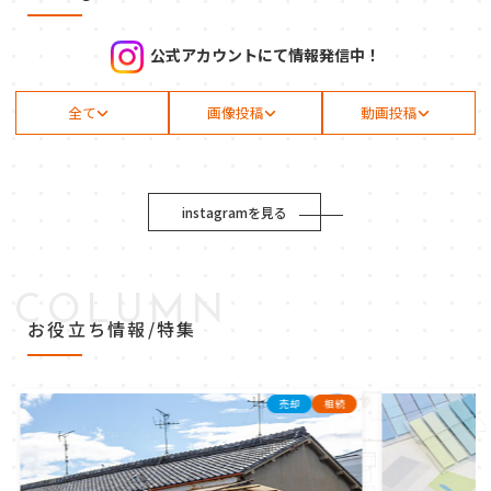
公式アカウントにて情報発信中！
全て
画像投稿
動画投稿
instagramを見る
COLUMN
お役立ち情報/特集
売却
相続