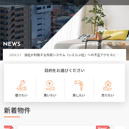
2026.5.7
当社が利用する外部システム（いえらぶ社）への不正アクセスによる個人情報流出の可能性について
お問い合わせ
2026.7.29
令和8年熊本地震により被害に遭われた皆さまへ
お気に入り物件
2026.7.21
第32回ひたちなか祭り開催に伴う「勝田営業所」臨時休業のお知らせ
2026.7.17
夏季休暇のお知らせ
お知らせ一覧へ
NEWS
2026.5.7
当社が利用する外部システム（いえらぶ社）への不正アクセスによる個人情報流出の可能性について
2026.7.29
令和8年熊本地震により被害に遭われた皆さまへ
目的をお選びください
2026.7.21
第32回ひたちなか祭り開催に伴う「勝田営業所」臨時休業のお知らせ
2026.7.17
夏季休暇のお知らせ
借りたい
買いたい
貸したい
売りたい
2026.5.7
当社が利用する外部システム（いえらぶ社）への不正アクセスによる個人情報流出の可能性について
新着物件
New!
New!