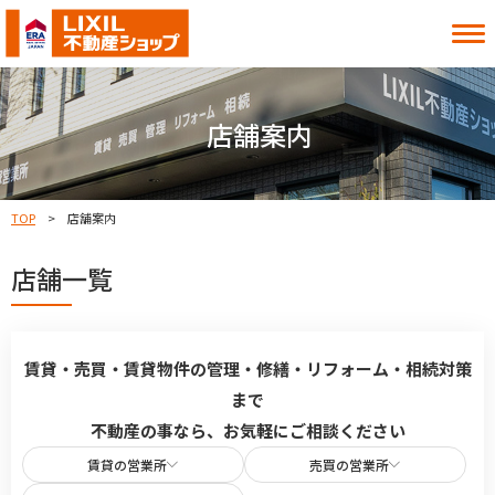
借りたい
買いたい
店舗案内
貸したい
売りたい
TOP
店舗案内
店舗一覧
お知らせ
お役立ち情報
よくある質問
MITOシル
店舗案内
事業内容
賃貸・売買・賃貸物件の管理・修繕・リフォーム・相続対策
入居者様へ
会社情報
まで
採用情報
不動産の事なら、お気軽にご相談ください
賃貸の営業所
売買の営業所
お近くの店舗を探す