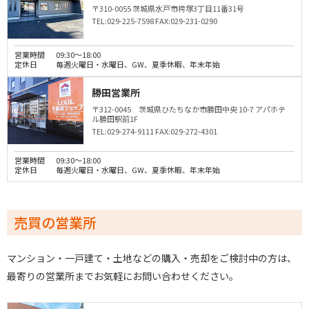
〒310-0055 茨城県水戸市袴塚3丁目11番31号
TEL:029-225-7598
FAX:029-231-0290
営業時間
09:30～18:00
定休日
毎週火曜日・水曜日、GW、夏季休暇、年末年始
勝田営業所
〒312-0045 茨城県ひたちなか市勝田中央 10-7 アパホテ
ル勝田駅前1F
TEL:029-274-9111
FAX:029-272-4301
営業時間
09:30～18:00
定休日
毎週火曜日・水曜日、GW、夏季休暇、年末年始
売買の営業所
マンション・一戸建て・土地などの購入・売却をご検討中の方は、
最寄りの営業所までお気軽にお問い合わせください。