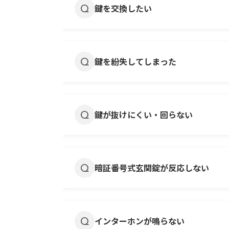
鍵を交換したい
お客さまご自身で鍵の交換をするこ
また、原状回復のための費用はお客
鍵を紛失してしまった
鍵の開錠はご入居者さまご自身で開
鍵が盗まれたと思われる場合や、鍵
鍵が抜けにくい・回らない
お困りの場合、弊社管理物件にお住
鍵穴の内部にほこりや汚れ、小さな
除去、グラファイトパウダーなどの
暗証番号式玄関錠が反応しない
改善が無い場合には、弊社管理物件
電子キーの電池が切れていると、キ
改善が無い場合には、弊社管理物件
インターホンが鳴らない