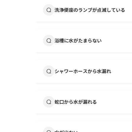
改善が無い場合には、弊社管理物件
洗浄便座のランプが点滅している
まずは表示されたエラーコードを確
一時的なエラーの場合、電源を一度
浴槽に水がたまらない
で電源を入れてみてください。 改
問い合わせください。
ゴム栓が劣化している可能性があり
弊社管理物件にお住まいの方は『
お
シャワーホースから水漏れ
シャワーヘッドとホース・ホースと
改善が無い場合には、弊社管理物件
蛇口から水が漏れる
水道の蛇口は長く使用するとパッキ
※入居期間中のパッキン交換はお客