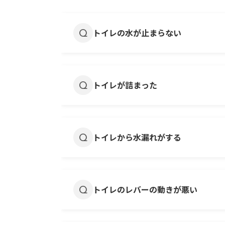
トイレの水が止まらない
ロータンクの横にある止水栓をマイ
ことができます。
トイレが詰まった
復旧作業のため、弊社管理物件にお
ラバーカップをトイレの排水口にし
柔軟なワイヤーブラシやパイプクリ
トイレから水漏れがする
改善が無い場合には、弊社管理物件
※無理に異物を流すなど、故意過失
ロータンクの横にある止水栓をマイ
ことができます。
トイレのレバーの動きが悪い
水漏れがタンクからなのか、ボウル
復旧作業のため、弊社管理物件にお
レバーが緩んでいるだけであれば、