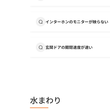
電源コードがしっかりと差し込まれ
ワイヤレスチャイムの場合、送信機
インターホンのモニターが映らない
してみてください。
改善が無い場合には、弊社管理物件
電源コードがしっかりと差し込まれ
改善が無い場合には、弊社管理物件
玄関ドアの開閉速度が速い
ドアクローザーには通常、閉じる速
ヒンジのネジが緩んでいないか確認
改善が無い場合には、弊社管理物件
水まわり