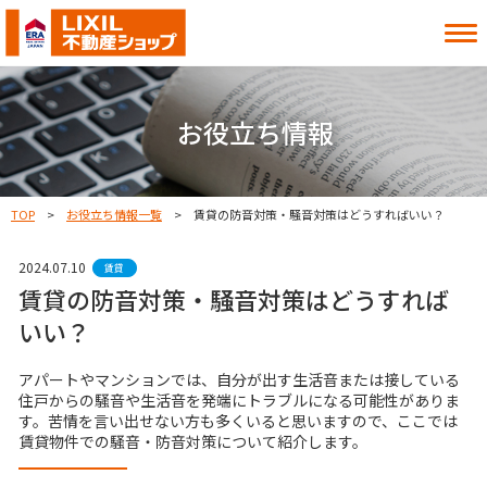
借りたい
買いたい
お役立ち情報
貸したい
売りたい
TOP
お役立ち情報一覧
賃貸の防音対策・騒音対策はどうすればいい？
2024.07.10
お知らせ
お役立ち情報
賃貸
賃貸の防音対策・騒音対策はどうすれば
よくある質問
MITOシル
いい？
店舗案内
事業内容
入居者様へ
会社情報
アパートやマンションでは、自分が出す生活音または接している
住戸からの騒音や生活音を発端にトラブルになる可能性がありま
採用情報
す。苦情を言い出せない方も多くいると思いますので、ここでは
賃貸物件での騒音・防音対策について紹介します。
お近くの店舗を探す