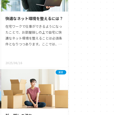
や広大な公園が広がり、四季折々の風
景を楽しむことができます。 ひたちな
か市での失敗しないお部屋探し・マイ
快適なネット環境を整えるには？
ホーム探しに向けて、ぜひ本記事を参
考にして、理想のライフスタイルを思
在宅ワークで仕事ができるようになっ
い描いてみてください。
たことで、お部屋探しの上で自宅に快
適なネット環境を整えることは必須条
件となりつつあります。ここでは、ネ
ット環境にスポットを当てたお部屋探
しのポイントや物件に導入されている
回線の調べ方、現在使用している回線
2025/06/16
がそのまま使えるかどうかの確認方法
賃貸
などについて説明します。