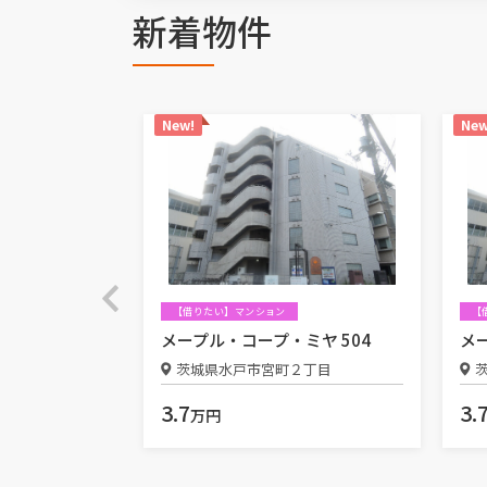
新着物件
New!
New
【借りたい】マンション
【
ーモ 104
メープル・コープ・ミヤ 504
メ
市海門町１丁目
茨城県水戸市宮町２丁目
3.7
3.
万円