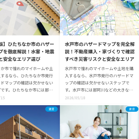
版】ひたちなか市のハザー
水戸市のハザードマップを完全解
プを徹底解説！水害・地震
説！不動産購入・家づくりで確認
と安全なエリア選び
すべき災害リスクと安全なエリア
なか市で憧れのマイホームや土
水戸市で憧れのマイホームや土地を購
入するなら、ひたちなか市発行
入するなら、水戸市発行のハザードマ
ードマップの確認は欠かせない
ップの確認は欠かせないステップで
プです。ひたちなか市には那珂
す。水戸市には那珂川などの大きな川
の大きな川があり、自然災害の
があり、自然災害のリスクをあらかじ
/15
2026/05/18
をあらかじめ知っておくこと
め知っておくことが、ご家族の安心に
賃貸
賃貸
家族の安心に直接つながるから
直接つながるからです。実は2020年の
は2020年の法改正により、不
法改正により、不動産の契約時には
契約時には「水防法」に基づく
「水防法」に基づくハザードマップの
ドマップの説明が義務付けられ
説明が義務付けられました。不動産会