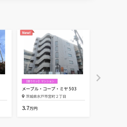
New!
New!
【借りたい】マンション
【借りたい】マン
メープル・コープ・ミヤ 503
サウスワード 
茨城県水戸市宮町２丁目
茨城県水戸市
3.7
6.0
万円
万円