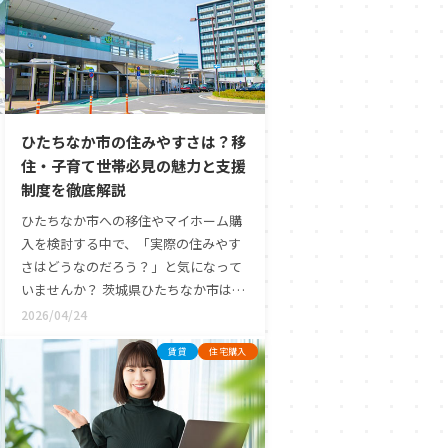
ひたちなか市の住みやすさは？移
住・子育て世帯必見の魅力と支援
制度を徹底解説
ひたちなか市への移住やマイホーム購
入を検討する中で、「実際の住みやす
さはどうなのだろう？」と気になって
いませんか？ 茨城県ひたちなか市は、
豊かな自然環境と便利な都市機能がバ
2026/04/24
ランス良く共存しており、移住者や子
賃貸
住宅購入
育て世帯に自信を持っておすすめでき
る街です。市内には日々の買い物に便
利な大型複合商業施設が点在している
一方で、少し車を走らせれば美しい海