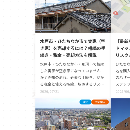
水戸市・ひたちなか市で実家（空
【最新
き家）を売却するには？相続の手
ドマッ
続き・税金・売却方法を解説
リスク
水戸市・ひたちなか市・那珂市で相続
ひたち
した実家が空き家になっていません
地を購
か？売却の流れ、必要な手続き、かか
のハザ
る税金と使える控除、放置するリスク
ステッ
まで、地域密着のLIXIL不動産ショップ
川など
2026/07/21
2026/06
が分かりやすく解説します。
リスク
賃貸
住宅購入
が、ご
です。実
動産の
ハザー