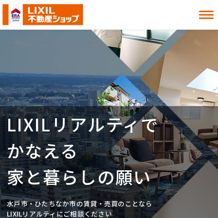
借りたい
買いたい
貸したい
売りたい
LIXILリアルティで
お知らせ
お役立ち情報
よくある質問
MITOシル
かなえる
店舗案内
事業内容
入居者様へ
会社情報
家と暮らしの願い
採用情報
水戸市・ひたちなか市の賃貸・売買のことなら
お近くの店舗を探す
LIXILリアルティにご相談ください