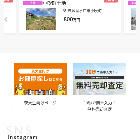
小吹町土地
売地
新築
丁目
茨城県水戸市小吹町
800
万円
茨大生向けページ
30秒で簡単入力！
無料売却査定
SNS
Instagram