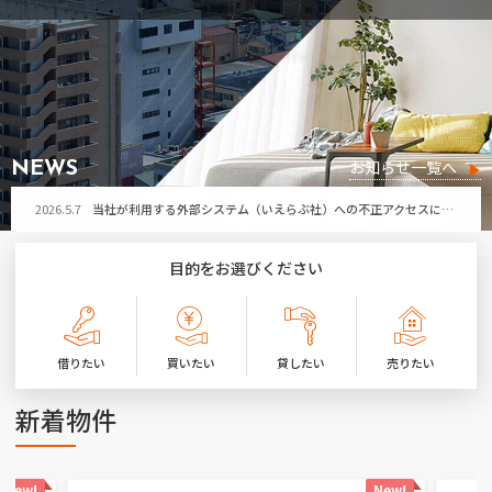
2026.5.7
当社が利用する外部システム（いえらぶ社）への不正アクセスによる個人情報流出の可能性について
お問い合わせ
2026.7.29
令和8年熊本地震により被害に遭われた皆さまへ
お気に入り物件
2026.7.21
第32回ひたちなか祭り開催に伴う「勝田営業所」臨時休業のお知らせ
2026.7.17
夏季休暇のお知らせ
お知らせ一覧へ
NEWS
2026.5.7
当社が利用する外部システム（いえらぶ社）への不正アクセスによる個人情報流出の可能性について
2026.7.29
令和8年熊本地震により被害に遭われた皆さまへ
目的をお選びください
2026.7.21
第32回ひたちなか祭り開催に伴う「勝田営業所」臨時休業のお知らせ
2026.7.17
夏季休暇のお知らせ
借りたい
買いたい
貸したい
売りたい
2026.5.7
当社が利用する外部システム（いえらぶ社）への不正アクセスによる個人情報流出の可能性について
新着物件
New!
New!