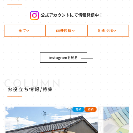
公式アカウントにて情報発信中！
全て
画像投稿
動画投稿
instagramを見る
COLUMN
お役立ち情報/特集
売却
相続