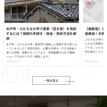
水戸市・ひたちなか市で実家（空き家）を売却
【最新版】ひ
するには？相続の手続き・税金・売却方法を解
底解説！水害
説
ひたちなか市で憧
たちなか市発行の
水戸市・ひたちなか市・那珂市で相続した実家が空き家にな
プです。ひたちな
っていませんか？売却の流れ、必要な手続き、かかる税金と
然災害のリスクを
使える控除、放置するリスクまで、地域密着のLIXIL不動産
心に直接つながる
ショップが分かりやすく解説します。
動産の契約時には
2026/07/21
2026/06/15
が義務付けられま
自身でもひたちな
ことが大切です。
役割や、ハザード
伝えします。災害
一覧を見る
マイホームの資産