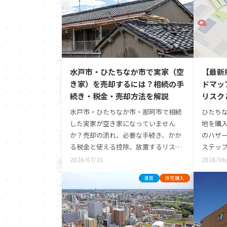
水戸市・ひたちなか市で実家（空
【最新
き家）を売却するには？相続の手
ドマッ
続き・税金・売却方法を解説
リスク
水戸市・ひたちなか市・那珂市で相続
ひたち
した実家が空き家になっていません
地を購
か？売却の流れ、必要な手続き、かか
のハザ
る税金と使える控除、放置するリスク
ステッ
まで、地域密着のLIXIL不動産ショップ
川など
2026/07/21
2026/06
が分かりやすく解説します。
リスク
賃貸
住宅購入
が、ご
です。実
動産の
ハザー