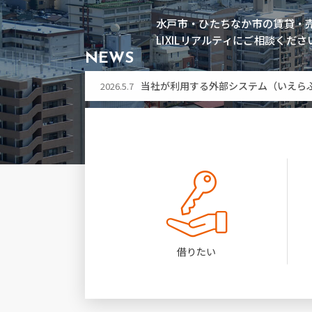
第32回ひたちなか祭り開催に伴う「
2026.7.21
水戸市・ひたちなか市の賃貸・
夏季休暇のお知らせ
2026.7.17
LIXILリアルティにご相談くださ
NEWS
当社が利用する外部システム（いえら
2026.5.7
令和8年熊本地震により被害に遭われ
2026.7.29
第32回ひたちなか祭り開催に伴う「
2026.7.21
夏季休暇のお知らせ
2026.7.17
当社が利用する外部システム（いえら
2026.5.7
借りたい