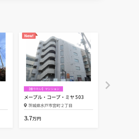
New!
New!
【借りたい】マンション
【借りたい】マン
メープル・コープ・ミヤ 503
サウスワード 
茨城県水戸市宮町２丁目
茨城県水戸市
3.7
6.0
万円
万円