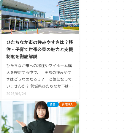
ひたちなか市の住みやすさは？移
住・子育て世帯必見の魅力と支援
制度を徹底解説
ひたちなか市への移住やマイホーム購
入を検討する中で、「実際の住みやす
さはどうなのだろう？」と気になって
いませんか？ 茨城県ひたちなか市は、
豊かな自然環境と便利な都市機能がバ
2026/04/24
ランス良く共存しており、移住者や子
賃貸
住宅購入
育て世帯に自信を持っておすすめでき
る街です。市内には日々の買い物に便
利な大型複合商業施設が点在している
一方で、少し車を走らせれば美しい海