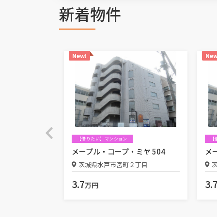
新着物件
New!
New
【借りたい】マンション
【
ーモ 104
メープル・コープ・ミヤ 504
メ
市海門町１丁目
茨城県水戸市宮町２丁目
3.7
3.
万円