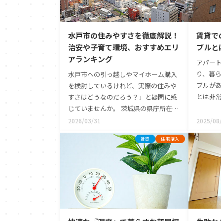
ました
買うご
スクを
水戸市の住みやすさを徹底解説！
賃貸で
切です
ける水
治安や子育て環境、おすすめエリ
ブルと
を確認
アランキング
アパー
えしま
り、暮
水戸市への引っ越しやマイホーム購入
大切な
ブルが
を検討しているけれど、実際の住みや
価値を
とは非
すさはどうなのだろう？」と疑問に感
ラブル
じていませんか。 茨城県の県庁所在地
ご紹介
である水戸市は、東京へのアクセスの
2026/03/31
2025/08
良さと豊かな自然が共存する魅力的な
賃貸
住宅購入
都市です。単身者の通勤事情から子育
て中のファミリー層に向けた支援制度
まで、幅広い世代に支持される理由が
あります。 本記事では、水戸市の治安
や交通事情、買い物環境から家賃相場
まで、地元に詳しい不動産のプロが解
説します。ライフスタイル別のおすす