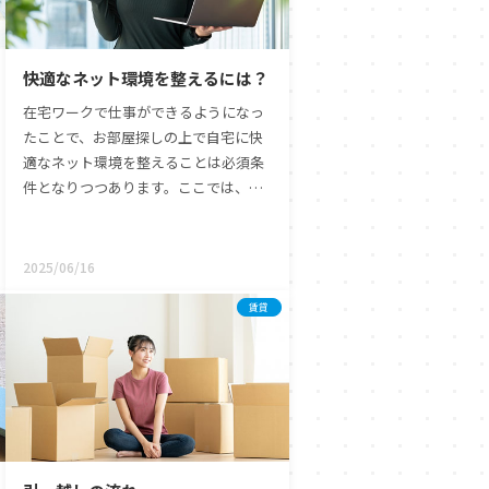
や広大な公園が広がり、四季折々の風
景を楽しむことができます。 ひたちな
か市での失敗しないお部屋探し・マイ
快適なネット環境を整えるには？
ホーム探しに向けて、ぜひ本記事を参
考にして、理想のライフスタイルを思
在宅ワークで仕事ができるようになっ
い描いてみてください。
たことで、お部屋探しの上で自宅に快
適なネット環境を整えることは必須条
件となりつつあります。ここでは、ネ
ット環境にスポットを当てたお部屋探
しのポイントや物件に導入されている
回線の調べ方、現在使用している回線
2025/06/16
がそのまま使えるかどうかの確認方法
賃貸
などについて説明します。