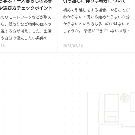
ら学ぶ！一人暮らしのお部
引っ越しに伴う手続きについて
や選び方チェックポイント
初めて引越しをする場合、やることが
わからない・何から始めたらよいか分
禍でリモートワークなどが増え
からないという方も多いのではないで
から、間取りなど物件の住みや
しょうか。 準備ができていない状態で
重視する方が増えました。生活
当日を迎えてしまうと、引越し業者や
ルや自分の優先したい条件のバ
手伝いに来てくれる方に迷惑をかけて
を取りながらお部屋探しするこ
/16
2025/04/16
しまうことにも。
すすめします。今回は実際に賃
を契約して失敗した事例をもと
屋探しにおいて重要なポイント
めました。