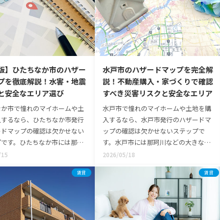
版】ひたちなか市のハザー
水戸市のハザードマップを完全解
プを徹底解説！水害・地震
説！不動産購入・家づくりで確認
と安全なエリア選び
すべき災害リスクと安全なエリア
なか市で憧れのマイホームや土
水戸市で憧れのマイホームや土地を購
入するなら、ひたちなか市発行
入するなら、水戸市発行のハザードマ
ードマップの確認は欠かせない
ップの確認は欠かせないステップで
プです。ひたちなか市には那珂
す。水戸市には那珂川などの大きな川
の大きな川があり、自然災害の
があり、自然災害のリスクをあらかじ
/15
2026/05/18
をあらかじめ知っておくこと
め知っておくことが、ご家族の安心に
賃貸
賃貸
家族の安心に直接つながるから
直接つながるからです。実は2020年の
は2020年の法改正により、不
法改正により、不動産の契約時には
契約時には「水防法」に基づく
「水防法」に基づくハザードマップの
ドマップの説明が義務付けられ
説明が義務付けられました。不動産会