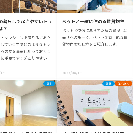
。不動産会社だけでなく、家を
社だけでなく、家を買うご自身でも水
自身でもひたちなか市の災害リ
戸市の災害リスクをしっかり理解して
しっかり理解しておくことが大
おくことが大切です。この章では、不
の暮らしで起きやすいトラ
ペットと一緒に住める賃貸物件
。この章では、不動産取引にお
動産取引における水防法の役割や、ハ
防法の役割や、ハザードマップ
ザードマップを確認する重要性を分か
は？
ペットと快適に暮らすための家探しは
する重要性を分かりやすくお伝
りやすくお伝えします。災害リスクを
幸せへの第一歩。ペット飼育可能な賃
ト・マンションを借りるにあた
す。災害リスクを知ることは、
知ることは、大切なご家族の命とマイ
貸物件の探し方をご紹介します。
らしていく中でどのようなトラ
ご家族の命とマイホームの資産
ホームの資産価値を守る第一歩になり
あるのかを事前に知っておくこ
守る第一歩になりますよ。
ますよ。
常に重要です！起こりやすいト
を、それぞれのタイミング別に
していきます。
/19
2025/08/19
賃貸
賃貸
住宅購入