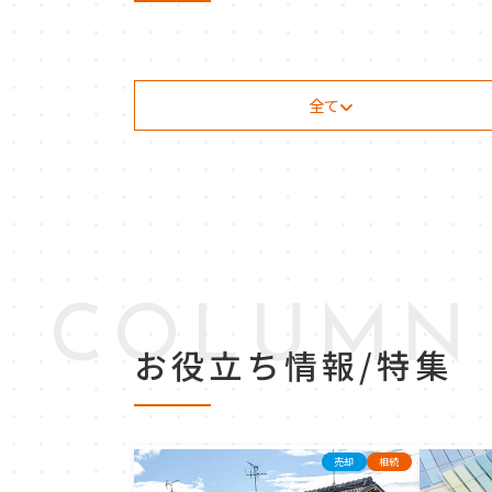
全て
COLUMN
お役立ち情報/特集
売却
相続