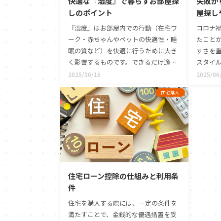
快適な『湿度』で暮らすお部屋探
失敗か
めエリアをランキング形式で紹介して
いきますので、ぜひ理想の住まい探し
しのポイント
屋探し
の参考にしてください。
『湿度』はお部屋内での行動（在宅ワ
コロナ
ーク・赤ちゃんやペットの快適性・睡
たこと
眠の質など）を快適に行うために大き
すさを
く影響するものです。できるだけ適切
スタイ
な湿度で暮らすためのお部屋探しのポ
ランス
2025/06/16
2025/06
イントについてまとめました。
とをお
住宅購入
貸物件
に、部
をまと
住宅ローン控除の仕組みと利用条
件
住宅を購入する際には、一定の条件を
満たすことで、金銭的な優遇措置を受