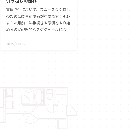
引っ越しの流れ
賃貸物件において、スムーズな引越し
のためには事前準備が重要です！引越
す１ヶ月前には手続きや準備をやり始
めるのが理想的なスケジュールになり
ます。引越し日までの全体の流れを押
さえて、賃貸の引越しを効率的に進め
2025/04/16
るポイントをお知らせします！