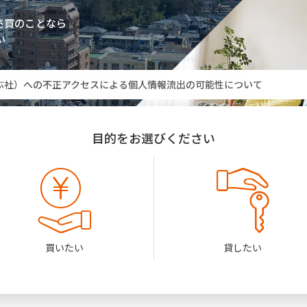
勝田営業所」臨時休業のお知らせ
売買のことなら
い
ぶ社）への不正アクセスによる個人情報流出の可能性について
た皆さまへ
勝田営業所」臨時休業のお知らせ
目的をお選びください
ぶ社）への不正アクセスによる個人情報流出の可能性について
買いたい
貸したい