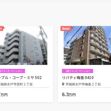
!
New!
借りたい】マンション
【借りたい】マンション
ープル・コープ・ミヤ 502
リバティ梅香 0410
茨城県水戸市宮町２丁目
茨城県水戸市梅香２丁目
7
6.3
万円
万円