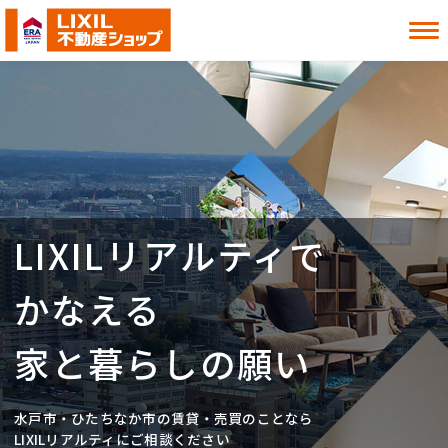
借りたい
買いたい
貸したい
売りたい
LIXILリアルティで
お知らせ
お役立ち情報
よくある質問
MITOシル
かなえる
店舗案内
事業内容
入居者様へ
会社情報
家と暮らしの願い
採用情報
水戸市・ひたちなか市の賃貸・売買のことなら
お近くの店舗を探す
LIXILリアルティにご相談ください