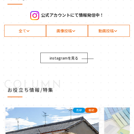
公式アカウントにて情報発信中！
全て
画像投稿
動画投稿
instagramを見る
COLUMN
お役立ち情報/特集
売却
相続