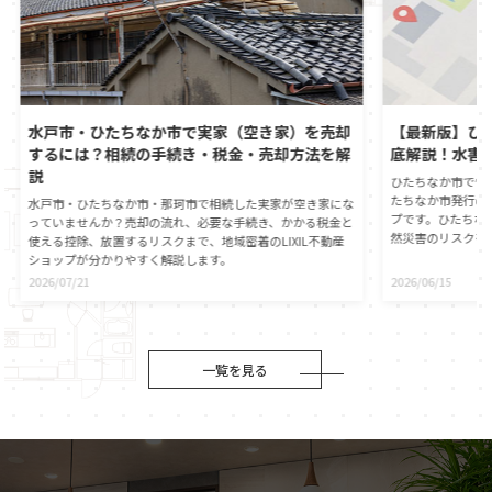
水戸市・ひたちなか市で実家（空き家）を売却
【最新版】ひ
するには？相続の手続き・税金・売却方法を解
底解説！水害
説
ひたちなか市で憧
たちなか市発行の
水戸市・ひたちなか市・那珂市で相続した実家が空き家にな
プです。ひたちな
っていませんか？売却の流れ、必要な手続き、かかる税金と
然災害のリスクを
使える控除、放置するリスクまで、地域密着のLIXIL不動産
心に直接つながる
ショップが分かりやすく解説します。
動産の契約時には
2026/07/21
2026/06/15
が義務付けられま
自身でもひたちな
ことが大切です。
役割や、ハザード
伝えします。災害
一覧を見る
マイホームの資産