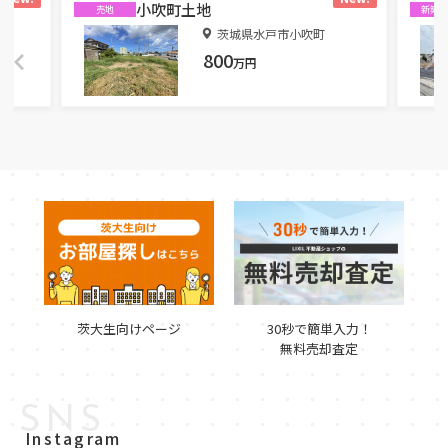
小吹町土地
売地
新築
丁目
茨城県水戸市小吹町
800
万円
茨大生向けページ
30秒で簡単入力！
無料売却査定
SNS
Instagram