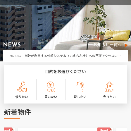
2026.5.7
当社が利用する外部システム（いえらぶ社）への不正アクセスによる個人情報流出の可能性について
お問い合わせ
2026.7.29
令和8年熊本地震により被害に遭われた皆さまへ
お気に入り物件
2026.7.21
第32回ひたちなか祭り開催に伴う「勝田営業所」臨時休業のお知らせ
2026.7.17
夏季休暇のお知らせ
お知らせ一覧へ
NEWS
2026.5.7
当社が利用する外部システム（いえらぶ社）への不正アクセスによる個人情報流出の可能性について
2026.7.29
令和8年熊本地震により被害に遭われた皆さまへ
目的をお選びください
2026.7.21
第32回ひたちなか祭り開催に伴う「勝田営業所」臨時休業のお知らせ
2026.7.17
夏季休暇のお知らせ
借りたい
買いたい
貸したい
売りたい
2026.5.7
当社が利用する外部システム（いえらぶ社）への不正アクセスによる個人情報流出の可能性について
新着物件
New!
New!