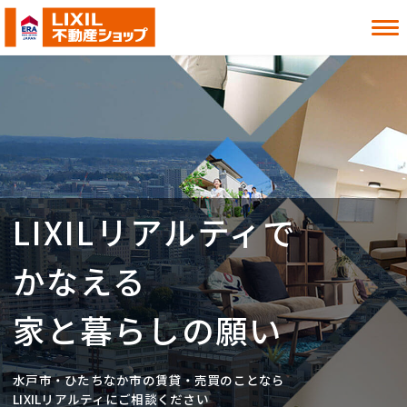
借りたい
買いたい
貸したい
売りたい
LIXILリアルティで
お知らせ
お役立ち情報
よくある質問
MITOシル
かなえる
店舗案内
事業内容
入居者様へ
会社情報
家と暮らしの願い
採用情報
水戸市・ひたちなか市の賃貸・売買のことなら
お近くの店舗を探す
LIXILリアルティにご相談ください