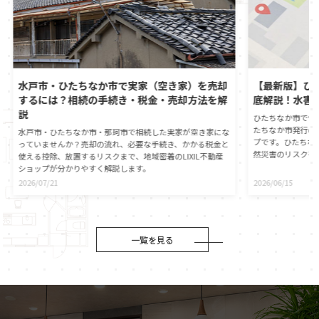
水戸市・ひたちなか市で実家（空き家）を売却
【最新版】ひ
するには？相続の手続き・税金・売却方法を解
底解説！水害
説
ひたちなか市で憧
たちなか市発行の
水戸市・ひたちなか市・那珂市で相続した実家が空き家にな
プです。ひたちな
っていませんか？売却の流れ、必要な手続き、かかる税金と
然災害のリスクを
使える控除、放置するリスクまで、地域密着のLIXIL不動産
心に直接つながる
ショップが分かりやすく解説します。
動産の契約時には
2026/07/21
2026/06/15
が義務付けられま
自身でもひたちな
ことが大切です。
役割や、ハザード
伝えします。災害
一覧を見る
マイホームの資産