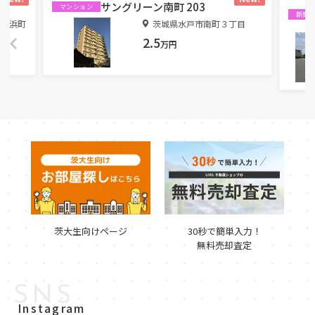
サングリーン南町 203
マンション
新築
町磯浜町
茨城県水戸市南町３丁目
2.5
万円
茨大生向けページ
30秒で簡単入力！
無料売却査定
SNS
Instagram