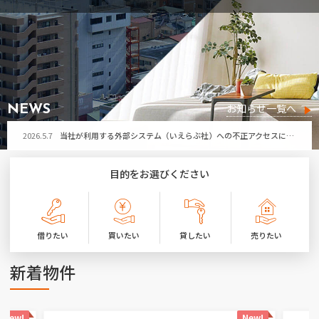
2026.5.7
当社が利用する外部システム（いえらぶ社）への不正アクセスによる個人情報流出の可能性について
お問い合わせ
2026.7.29
令和8年熊本地震により被害に遭われた皆さまへ
お気に入り物件
2026.7.21
第32回ひたちなか祭り開催に伴う「勝田営業所」臨時休業のお知らせ
2026.7.17
夏季休暇のお知らせ
お知らせ一覧へ
NEWS
2026.5.7
当社が利用する外部システム（いえらぶ社）への不正アクセスによる個人情報流出の可能性について
2026.7.29
令和8年熊本地震により被害に遭われた皆さまへ
目的をお選びください
2026.7.21
第32回ひたちなか祭り開催に伴う「勝田営業所」臨時休業のお知らせ
2026.7.17
夏季休暇のお知らせ
借りたい
買いたい
貸したい
売りたい
2026.5.7
当社が利用する外部システム（いえらぶ社）への不正アクセスによる個人情報流出の可能性について
新着物件
New!
New!