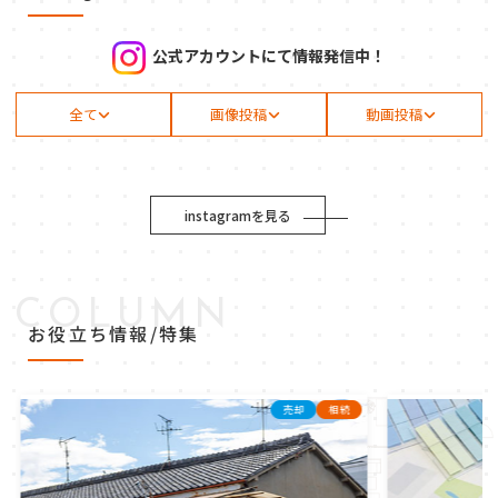
公式アカウントにて情報発信中！
全て
画像投稿
動画投稿
instagramを見る
COLUMN
お役立ち情報/特集
売却
相続