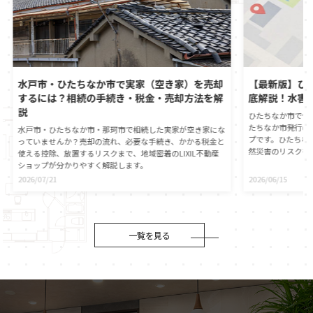
水戸市・ひたちなか市で実家（空き家）を売却
【最新版】ひ
するには？相続の手続き・税金・売却方法を解
底解説！水害
説
ひたちなか市で憧
たちなか市発行の
水戸市・ひたちなか市・那珂市で相続した実家が空き家にな
プです。ひたちな
っていませんか？売却の流れ、必要な手続き、かかる税金と
然災害のリスクを
使える控除、放置するリスクまで、地域密着のLIXIL不動産
心に直接つながる
ショップが分かりやすく解説します。
動産の契約時には
2026/07/21
2026/06/15
が義務付けられま
自身でもひたちな
ことが大切です。
役割や、ハザード
伝えします。災害
一覧を見る
マイホームの資産