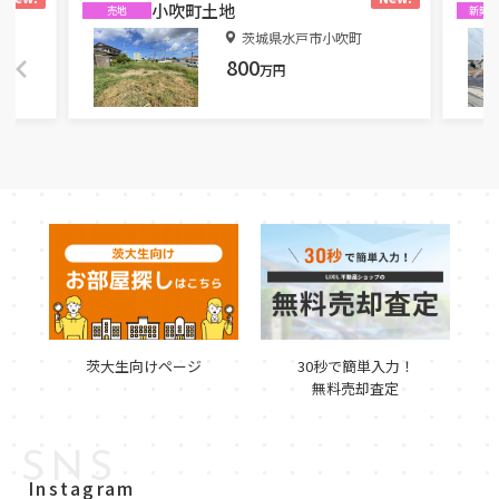
小吹町土地
売地
新築
丁目
茨城県水戸市小吹町
800
万円
茨大生向けページ
30秒で簡単入力！
無料売却査定
SNS
Instagram