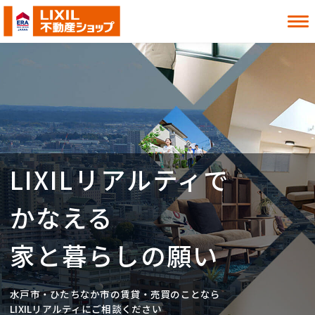
借りたい
買いたい
貸したい
売りたい
LIXILリアルティで
お知らせ
お役立ち情報
よくある質問
MITOシル
かなえる
店舗案内
事業内容
入居者様へ
会社情報
家と暮らしの願い
採用情報
水戸市・ひたちなか市の賃貸・売買のことなら
お近くの店舗を探す
LIXILリアルティにご相談ください