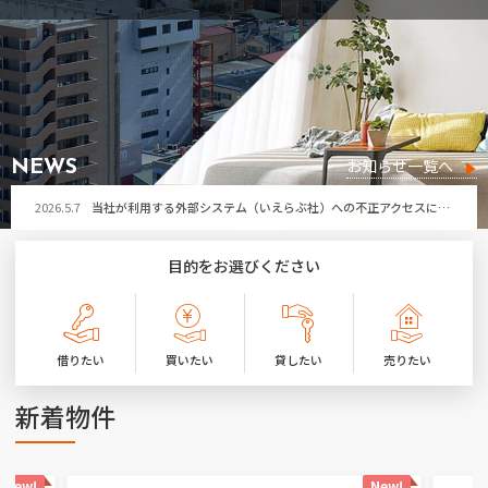
2026.5.7
当社が利用する外部システム（いえらぶ社）への不正アクセスによる個人情報流出の可能性について
お問い合わせ
2026.7.29
令和8年熊本地震により被害に遭われた皆さまへ
お気に入り物件
2026.7.21
第32回ひたちなか祭り開催に伴う「勝田営業所」臨時休業のお知らせ
2026.7.17
夏季休暇のお知らせ
お知らせ一覧へ
NEWS
2026.5.7
当社が利用する外部システム（いえらぶ社）への不正アクセスによる個人情報流出の可能性について
2026.7.29
令和8年熊本地震により被害に遭われた皆さまへ
目的をお選びください
2026.7.21
第32回ひたちなか祭り開催に伴う「勝田営業所」臨時休業のお知らせ
2026.7.17
夏季休暇のお知らせ
借りたい
買いたい
貸したい
売りたい
2026.5.7
当社が利用する外部システム（いえらぶ社）への不正アクセスによる個人情報流出の可能性について
新着物件
New!
New!