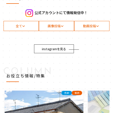
公式アカウントにて情報発信中！
全て
画像投稿
動画投稿
instagramを見る
COLUMN
お役立ち情報/特集
売却
相続