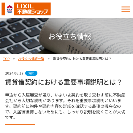
借りたい
買いたい
お役立ち情報
貸したい
売りたい
TOP
お役立ち情報一覧
賃貸借契約における重要事項説明とは？
2024.06.17
お知らせ
お役立ち情報
賃貸
賃貸借契約における重要事項説明とは？
よくある質問
MITOシル
店舗案内
事業内容
申込から入居審査が通り、いよいよ契約を取り交わす前に不動産
会社から大切な説明があります。それを重要事項説明といいま
入居者様へ
会社情報
す。契約前に物件や契約内容の詳細を確認する最後の機会なの
採用情報
で、入居後後悔しないためにも、しっかり説明を聞くことが大切
です。
お近くの店舗を探す