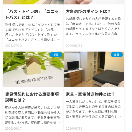
ついて、概要と具体的な用途などを解
説していきます。
「バス・トイレ別」「ユニッ
方角選びのポイントは？
トバス」とは？
お部屋探しで多くの人が希望する方角
は「南向き」です。しかし、他の方角
物件探しで気になるポイントとして多
の部屋だってメリットはたくさんあり
く挙げられる「トイレ」と「お風
ます。ライフスタイルから見る方角選
呂」。中でも「バス・トイレ別」か
びのポイントを紹介します。
「ユニットバス」かという違いは、多
くの方が気になるところではないでし
2024/07/10
2024/06/17
ょうか。
賃貸
賃貸
賃貸借契約における重要事項
家具・家電付き物件とは？
説明とは？
一人暮らしがしたいけど、部屋を借り
て生活に必要なものを揃えるのはお金
申込から入居審査が通り、いよいよ契
がかかります。そんな時に便利な家
約を取り交わす前に不動産会社から大
具・家電付き物件のことをご紹介しま
切な説明があります。それを重要事項
す。
説明といいます。契約前に物件や契約
内容の詳細を確認する最後の機会なの
2024/06/17
2024/06/17