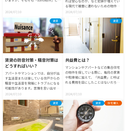
れば安心なのか、など犯罪が増えてい
どのような物件なのか、メリット・デ
る現代で被害に遭わないための物件選
メリットは何かを紹介します。
びとその対策について紹介します。
2024/07/10
2024/07/10
賃貸
賃貸
賃貸の防音対策・騒音対策は
共益費とは？
どうすればいい？
マンションやアパートなどの集合住宅
の物件を探している際に、毎月の家賃
アパートやマンションでは、自分が出
や駐車場に加えて、「共益費」と呼ば
す生活音または接している住戸からの
れる費用を目にしたことはないだろう
騒音や生活音を発端にトラブルになる
か？ 簡単にいえば共益費は、一つの建
可能性があります。苦情を言い出せな
物を複数の住民で共有するための重要
い方も多くいると思いますので、ここ
2024/07/10
2024/07/10
な資金源として、快適かつ安全な住環
では賃貸物件での騒音・防音対策につ
境を支えるための費用。集合住宅を維
いて紹介します。
賃貸
賃貸
住宅購入
持していくために、不可欠なコストに
なります。とはいえ、どう活用されて
いるのか実態がわからないと、「本当
にこんなに払う必要があるの？」なん
て疑問に感じてしまいます。 共益費に