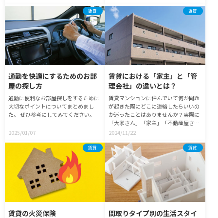
しい」設備の1つです。しかし「宅配
ボックス」にも種類があったり、設置
賃貸
賃貸
方法も異なるので賃貸物件に設置され
ている宅配ボックスについて解説しま
す。
通勤を快適にするためのお部
賃貸における「家主」と「管
屋の探し方
理会社」の違いとは？
通勤に便利なお部屋探しをするために
賃貸マンションに住んでいて何か問題
大切なポイントについてまとめまし
が起きた際にどこに連絡したらいいの
た。 ぜひ参考にしてみてください。
か迷ったことはありませんか？実際に
「大家さん」「家主」「不動産屋さ
ん」「管理会社」の誰に連絡を取った
2025/01/07
2024/11/22
らいいか分からないという場合があり
ます。今回はこれらの違いについてご
賃貸
賃貸
紹介していきます。
賃貸の火災保険
間取りタイプ別の生活スタイ