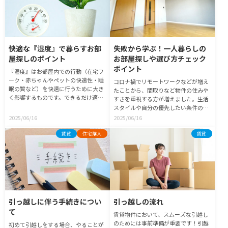
快適な『湿度』で暮らすお部
失敗から学ぶ！一人暮らしの
屋探しのポイント
お部屋探しや選び方チェック
ポイント
『湿度』はお部屋内での行動（在宅ワ
ーク・赤ちゃんやペットの快適性・睡
コロナ禍でリモートワークなどが増え
眠の質など）を快適に行うために大き
たことから、間取りなど物件の住みや
く影響するものです。できるだけ適切
すさを重視する方が増えました。生活
な湿度で暮らすためのお部屋探しのポ
スタイルや自分の優先したい条件のバ
イントについてまとめました。
ランスを取りながらお部屋探しするこ
2025/06/16
2025/06/16
とをおすすめします。今回は実際に賃
貸物件を契約して失敗した事例をもと
賃貸
住宅購入
賃貸
に、部屋探しにおいて重要なポイント
をまとめました。
引っ越しに伴う手続きについ
引っ越しの流れ
て
賃貸物件において、スムーズな引越し
のためには事前準備が重要です！引越
初めて引越しをする場合、やることが