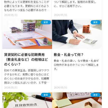
物件によっては更新料を支払うことが
ついて解説します。皆様のお家探し
必要となります。更新料とはどのよう
に、ぜひご活用下さい。
なものでいつ支払う必要があるのでし
ょう？
2024/05/31
2024/05/31
賃貸
賃貸
賃貸契約に必要な初期費用
敷金・礼金って何？
（敷金礼金など）の相場はど
敷金・礼金の違い。なぜ敷金・礼金ゼ
のくらい？
ロ物件があるのか？について解説しま
す。
初めての賃貸生活。部屋探しはワクワ
クするけれど、実際に借りるのにはど
のくらいのお金がかかるのか、初期費
用はいつ支払えばいいのか、と不安に
なる人も多いはず。敷金・礼金から引
2024/05/31
2024/05/31
越しなど賃貸に関わる初期費用の基本
知識から相場情報、交渉テクニックや
賃貸
賃貸
おトクに安く支払う方法、引越し費用
などを一挙にご紹介します！