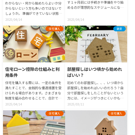
す１ヶ月前には手続きや準備をやり始
わからない・何から始めたらよいか分
めるのが理想的なスケジュールになり
からないという方も多いのではないで
ます。引越し日までの全体の流れを押
しょうか。 準備ができていない状態で
さえて、賃貸の引越しを効率的に進め
当日を迎えてしまうと、引越し業者や
2025/04/14
2025/04/14
るポイントをお知らせします！
手伝いに来てくれる方に迷惑をかけて
しまうことにも。
住宅購入
賃貸
住宅ローン控除の仕組みと利
部屋探しはいつ頃から始めれ
用条件
ばいい？
住宅を購入する際には、一定の条件を
初めてのお部屋探し、、、いつ頃から
満たすことで、金銭的な優遇措置を受
部屋探しを始めればいいのだろう？自
けられる場合があります。さまざまな
分で部屋探しをしたことがないという
制度を組み合わせることで、合計で数
方には、イメージがつきにくいかもし
十万円から百万円近くの節税につなが
れません。これから部屋探しをしよう
2025/04/14
2025/03/11
ることもあります！事前に仕組みをき
と考えている方に「どのくらい前から
ちんと理解しておくとよいでしょう。
部屋探しを始めればよいのか」を紹介
住宅購入
住宅購入
今回は多くの優遇措置の中の住宅ロー
します。
ン控除について解説します。