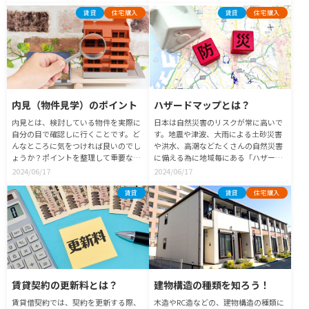
で、入居後後悔しないためにも、しっ
かり説明を聞くことが大切です。
賃貸
住宅購入
賃貸
住宅購入
内見（物件見学）のポイント
ハザードマップとは？
内見とは、検討している物件を実際に
日本は自然災害のリスクが常に高いで
自分の目で確認しに行くことです。ど
す。地震や津波、大雨による土砂災害
んなところに気をつければ良いのでし
や洪水、高潮などたくさんの自然災害
ょうか？ポイントを整理して重要な点
に備える為に地域毎にある「ハザード
を明確にしてから内見に臨みましょ
マップ」があります。今回はハザード
2024/06/17
2024/06/17
う。
マップの確認方法と活用法について解
説します！
賃貸
賃貸
住宅購入
賃貸契約の更新料とは？
建物構造の種類を知ろう！
賃貸借契約では、契約を更新する際、
木造やRC造などの、建物構造の種類に