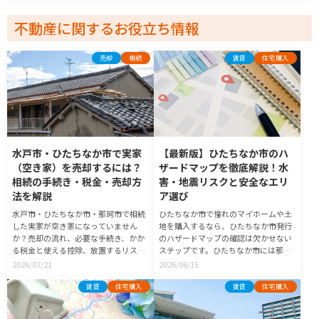
不動産に関するお役立ち情報
お問い合わせ
売却
相続
賃貸
住宅購入
お気に入り物件
水戸市・ひたちなか市で実家
【最新版】ひたちなか市のハ
（空き家）を売却するには？
ザードマップを徹底解説！水
相続の手続き・税金・売却方
害・地震リスクと安全なエリ
法を解説
ア選び
水戸市・ひたちなか市・那珂市で相続
ひたちなか市で憧れのマイホームや土
した実家が空き家になっていません
地を購入するなら、ひたちなか市発行
か？売却の流れ、必要な手続き、かか
のハザードマップの確認は欠かせない
る税金と使える控除、放置するリスク
ステップです。ひたちなか市には那珂
まで、地域密着のLIXIL不動産ショップ
川などの大きな川があり、自然災害の
2026/07/21
2026/06/15
が分かりやすく解説します。
リスクをあらかじめ知っておくこと
が、ご家族の安心に直接つながるから
賃貸
住宅購入
賃貸
住宅購入
です。実は2020年の法改正により、不
動産の契約時には「水防法」に基づく