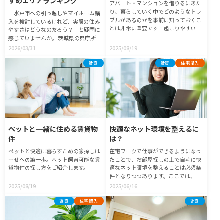
すめエリアランキング
アパート・マンションを借りるにあた
ホームの資産価値を守る第一歩になり
り、暮らしていく中でどのようなトラ
「水戸市への引っ越しやマイホーム購
ますよ。
ブルがあるのかを事前に知っておくこ
入を検討しているけれど、実際の住み
とは非常に重要です！起こりやすいト
やすさはどうなのだろう？」と疑問に
ラブルを、それぞれのタイミング別に
感じていませんか。 茨城県の県庁所在
ご紹介していきます。
地である水戸市は、東京へのアクセス
2026/03/31
2025/08/19
の良さと豊かな自然が共存する魅力的
な都市です。単身者の通勤事情から子
賃貸
賃貸
住宅購入
育て中のファミリー層に向けた支援制
度まで、幅広い世代に支持される理由
があります。 本記事では、水戸市の治
安や交通事情、買い物環境から家賃相
場まで、地元に詳しい不動産のプロが
解説します。ライフスタイル別のおす
すめエリアをランキング形式で紹介し
ペットと一緒に住める賃貸物
快適なネット環境を整えるに
ていきますので、ぜひ理想の住まい探
件
は？
しの参考にしてください。
ペットと快適に暮らすための家探しは
在宅ワークで仕事ができるようになっ
幸せへの第一歩。ペット飼育可能な賃
たことで、お部屋探しの上で自宅に快
貸物件の探し方をご紹介します。
適なネット環境を整えることは必須条
件となりつつあります。ここでは、ネ
ット環境にスポットを当てたお部屋探
2025/08/19
2025/06/16
しのポイントや物件に導入されている
回線の調べ方、現在使用している回線
賃貸
住宅購入
賃貸
がそのまま使えるかどうかの確認方法
などについて説明します。