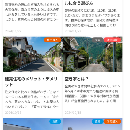
ルに合う選び方
賃貸契約の際に必ず加入を求められる
火災保険。当たり前のように加入の申
部屋の間取りには1K、1LDK、2LDK、
し込みをしている人も多いはずです。
3LDKなど、さまざまなタイプがありま
しかし、賃貸の火災保険の内容につい
す。物件を探す際は、間取りの特徴や
て理解できていますか？賃貸の火災保
間取り図の意味を正しく把握しておき
険とはどのようなものなのか、本当に
ましょう。ここでは、間取りの特徴
2024/11/22
2024/11/22
必要なものか、保険料や補償額の相場
や、間取りの選び方について紹介しま
は適正なのか情報をきちんと理解しま
す。初めて一人暮らしをする人や、引
住宅購入
売却
賃貸経営
しょう。
越しを検討している人は、ぜひ参考に
してください。
建売住宅のメリット・デメリ
空き家とは？
ット
全国の空き家問題を解消すべく、2015
年5 月に空家等対策の推進に関する特
注文住宅と比べて価格がお手ごろなイ
別措置法（通称：空家等対策特別措置
メージのある建売住宅。一方で「安か
法）が全面施行されました。よく聞く
ろう、悪かろうなのでは」と心配な人
ようになった空き家の正しい知識を知
もいるのでは？ 「買って後悔」や
っていきましょう！
「買わずに後悔」しないためにも、建
2024/10/18
2024/10/18
売住宅のメリット・デメリットを知ろ
う！
賃貸
賃貸
住宅購入