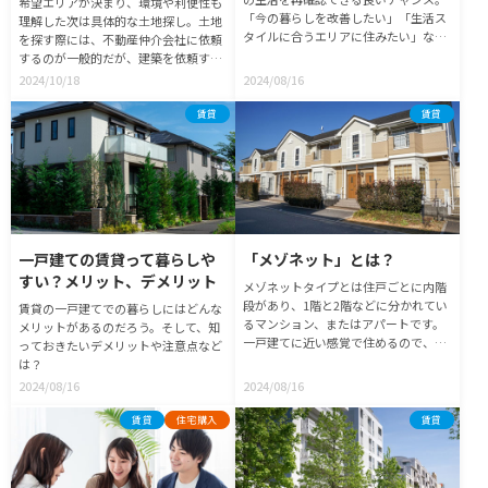
希望エリアが決まり、環境や利便性も
「今の暮らしを改善したい」「生活ス
理解した次は具体的な土地探し。土地
タイルに合うエリアに住みたい」な
を探す際には、不動産仲介会社に依頼
ど、おおまかな希望エリアが決まって
するのが一般的だが、建築を依頼する
いる人も、「予算内で希望の広さがあ
ハウスメーカーや工務店に相談して探
2024/10/18
2024/08/16
ればいい」などエリアではなく建物に
してもらう方法もある。その際に何を
こだわりがある人も、自分にとって暮
伝え、何に注意すべきなのかを 土地探
賃貸
賃貸
らしやすいエリアかどうかを、さまざ
し依頼時の注意点と土地選びのポイン
まな角度から確認して土地探しをしよ
トを解説する。
う。
一戸建ての賃貸って暮らしや
「メゾネット」とは？
すい？メリット、デメリット
メゾネットタイプとは住戸ごとに内階
段があり、1階と2階などに分かれてい
賃貸の一戸建てでの暮らしにはどんな
るマンション、またはアパートです。
メリットがあるのだろう。そして、知
一戸建てに近い感覚で住めるので、一
っておきたいデメリットや注意点など
人暮らしからファミリー層まで広く人
は？
気があります。メゾネットタイプの住
2024/08/16
2024/08/16
み心地やメリット・デメリットを解説
していきます！
賃貸
住宅購入
賃貸