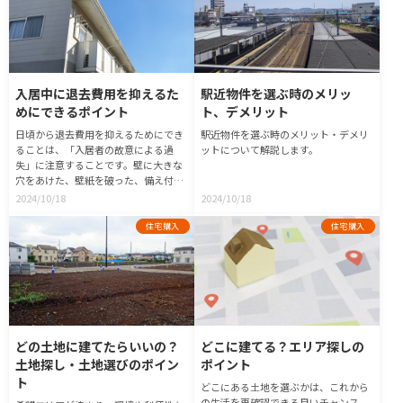
入居中に退去費用を抑えるた
駅近物件を選ぶ時のメリッ
めにできるポイント
ト、デメリット
日頃から退去費用を抑えるためにでき
駅近物件を選ぶ時のメリット・デメリ
ることは、「入居者の故意による過
ットについて解説します。
失」に注意することです。壁に大きな
穴をあけた、壁紙を破った、備え付け
のタンスを壊したなど、明らかに入居
2024/10/18
2024/10/18
者の故意による過失と分かるもの以外
に、どんなことが故意による過失に当
住宅購入
住宅購入
てはまるのかいくつか見ていきましょ
う。
どの土地に建てたらいいの？
どこに建てる？エリア探しの
土地探し・土地選びのポイン
ポイント
ト
どこにある土地を選ぶかは、これから
の生活を再確認できる良いチャンス。