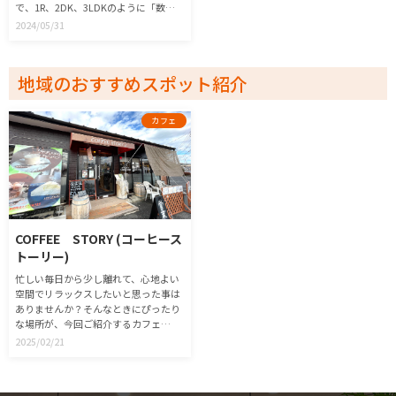
で、1R、2DK、3LDKのように「数字
+アルファベット」で表記されていま
2024/05/31
す。さまざまな間取りについての説明
とともに、「ひとり」また「誰」と住
む場合に適した間取りなのかを解説し
地域のおすすめスポット紹介
ながら紹介します。
カフェ
COFFEE STORY (コーヒース
トーリー)
忙しい毎日から少し離れて、心地よい
空間でリラックスしたいと思った事は
ありませんか？そんなときにぴったり
な場所が、今回ご紹介するカフェ
COFFEE STORY (コーヒーストーリ
2025/02/21
ー)です。こだわりのサイフォンで入れ
るコーヒーはもちろん、全て手作りの
スイーツもおすすめ！忙しい日常の合