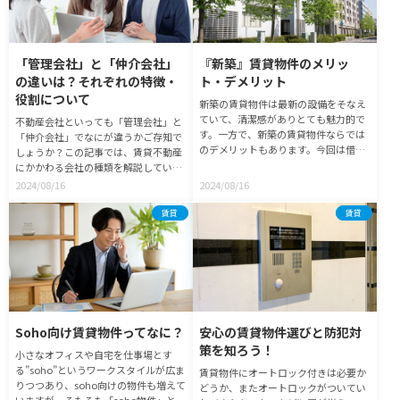
「管理会社」と「仲介会社」
『新築』賃貸物件のメリッ
の違いは？それぞれの特徴・
ト・デメリット
役割について
新築の賃貸物件は最新の設備をそなえ
ていて、清潔感がありとても魅力的で
不動産会社といっても「管理会社」と
す。一方で、新築の賃貸物件ならでは
「仲介会社」でなにが違うかご存知で
のデメリットもあります。今回は借り
しょうか？この記事では、賃貸不動産
る前に知っておきたい新築賃貸のメリ
にかかわる会社の種類を解説していき
ット・デメリットや新築の賃貸物件の
ます。それぞれの会社形態を理解し、
2024/08/16
2024/08/16
探し方について紹介します。
役割や強みの知識を深めていきましょ
う。
賃貸
賃貸
Soho向け賃貸物件ってなに？
安心の賃貸物件選びと防犯対
策を知ろう！
小さなオフィスや自宅を仕事場とす
る”soho”というワークスタイルが広ま
賃貸物件にオートロック付きは必要か
りつつあり、soho向けの物件も増えて
どうか、またオートロックがついてい
いますが、そもそも「soho物件」とは