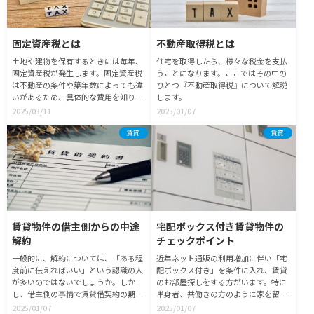
固定資産税とは
不動産取得税とは
土地や建物を保有するときには毎年、
住宅を取得したら、様々な税金を支払
固定資産税が発生します。固定資産税
うことになります。ここではその中の
は不動産の条件や築年数によっても違
ひとつ『不動産取得税』について解説
いがあるため、具体的な費用を知りた
します。
い場合には、あらかじめ計算方法を理
2025/03/11
2025/01/07
解しておくことが大切です。
賃貸
賃貸
賃貸物件の借主側からの中途
宅配ボックス付き賃貸物件の
解約
チェックポイント
一般的に、解約については、「ある程
近年ネット通販の利用増加に伴い「宅
度前に伝えればいい」という認識の人
配ボックス付き」を条件に入れ、賃貸
が多いのではないでしょうか。しか
のお部屋探しをする方がいます。特に
し、借主側の事情で賃貸借契約の期間
単身者、共働きの方のように家を留守
途中で解約する場合は？
にすることが多い場合は「あるとうれ
2025/01/07
2025/01/07