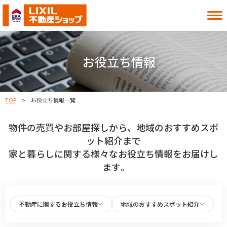
借りたい
買いたい
お役立ち情報
貸したい
売りたい
TOP
お役立ち情報一覧
物件の売買やお部屋探しから、地域のおすすめスポ
お知らせ
お役立ち情報
ット紹介まで
よくある質問
MITOシル
家と暮らしに関する様々なお役立ち情報をお届けし
店舗案内
事業内容
ます｡
入居者様へ
会社情報
採用情報
不動産に関するお役立ち情報
地域のおすすめスポット紹介
お近くの店舗を探す