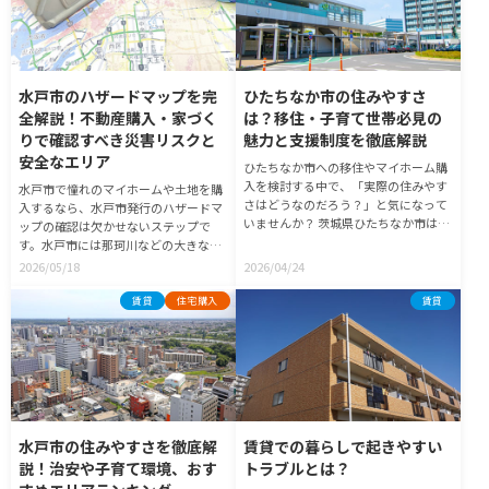
ハザードマップの説明が義務付けられ
ました。不動産会社だけでなく、家を
買うご自身でもひたちなか市の災害リ
スクをしっかり理解しておくことが大
切です。この章では、不動産取引にお
水戸市のハザードマップを完
ひたちなか市の住みやすさ
ける水防法の役割や、ハザードマップ
全解説！不動産購入・家づく
は？移住・子育て世帯必見の
を確認する重要性を分かりやすくお伝
えします。災害リスクを知ることは、
りで確認すべき災害リスクと
魅力と支援制度を徹底解説
大切なご家族の命とマイホームの資産
安全なエリア
ひたちなか市への移住やマイホーム購
価値を守る第一歩になりますよ。
入を検討する中で、「実際の住みやす
水戸市で憧れのマイホームや土地を購
さはどうなのだろう？」と気になって
入するなら、水戸市発行のハザードマ
いませんか？ 茨城県ひたちなか市は、
ップの確認は欠かせないステップで
豊かな自然環境と便利な都市機能がバ
す。水戸市には那珂川などの大きな川
ランス良く共存しており、移住者や子
があり、自然災害のリスクをあらかじ
2026/05/18
2026/04/24
育て世帯に自信を持っておすすめでき
め知っておくことが、ご家族の安心に
る街です。市内には日々の買い物に便
直接つながるからです。実は2020年の
賃貸
住宅購入
賃貸
利な大型複合商業施設が点在している
法改正により、不動産の契約時には
一方で、少し車を走らせれば美しい海
「水防法」に基づくハザードマップの
や広大な公園が広がり、四季折々の風
説明が義務付けられました。不動産会
景を楽しむことができます。 ひたちな
社だけでなく、家を買うご自身でも水
か市での失敗しないお部屋探し・マイ
戸市の災害リスクをしっかり理解して
ホーム探しに向けて、ぜひ本記事を参
おくことが大切です。この章では、不
考にして、理想のライフスタイルを思
動産取引における水防法の役割や、ハ
水戸市の住みやすさを徹底解
賃貸での暮らしで起きやすい
い描いてみてください。
ザードマップを確認する重要性を分か
説！治安や子育て環境、おす
トラブルとは？
りやすくお伝えします。災害リスクを
知ることは、大切なご家族の命とマイ